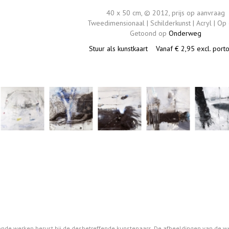
40 x 50 cm, © 2012, prijs op aanvraag
Tweedimensionaal | Schilderkunst | Acryl | Op
Getoond op
Onderweg
Stuur als kunstkaart
Vanaf € 2,95 excl. port
oonde werken berust bij de desbetreffende kunstenaars. De afbeeldingen van de w