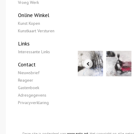
Vroeg Werk
Online Winkel
Kunst Kopen
Kunstkaart Versturen
Links
Interessante Links
Contact
Nieuwsbrief
Reageer
Gastenboek
Adresgegevens
Privacyverklaring
Deze site is onderdeel van
www.exto.art
. Het copyright op alle get