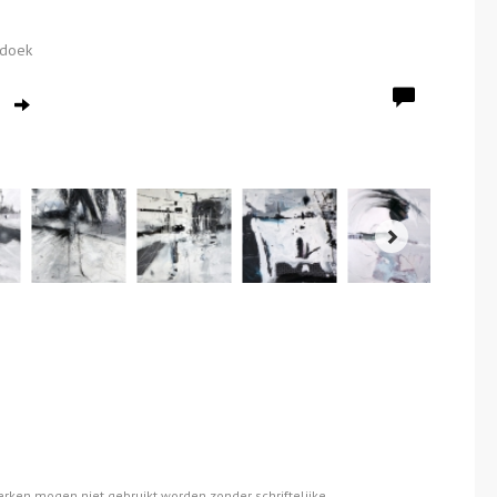
 doek
o
erken mogen niet gebruikt worden zonder schriftelijke