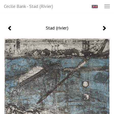
Cecile Bank - Stad (rivier)
Tog
navi
Stad (rivier)